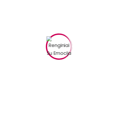
Call us
(+088) 589-
8745
(+088) 222-
9999